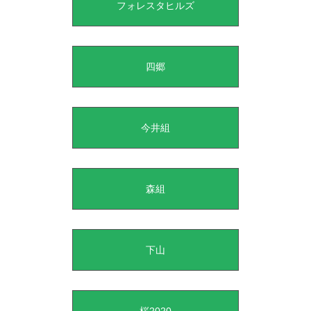
フォレスタヒルズ
四郷
今井組
森組
下山
桜2020