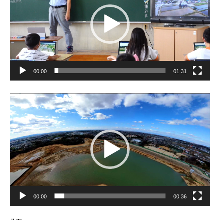
ヤ
ー
00:00
01:31
動
画
プ
レ
ー
ヤ
ー
00:00
00:36