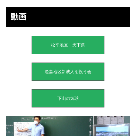
動画
松平地区 天下祭
逢妻地区新成人を祝う会
下山の気球
動
画
プ
レ
ー